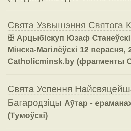
Свята Узвышэння Святога 
✠ Арцыбіскуп Юзаф Станеўскі 
Мінска-Магілёўскі 12 верасня, 
Catholicminsk.by (фрагменты 
Свята Успення Найсвяцейш
Багародзіцы
Аўтар - ерамана
(Тумоўскі)