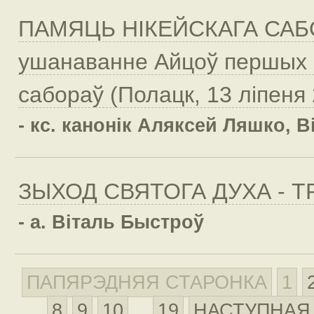
ПАМЯЦЬ НІКЕЙСКАГА САБ
ушанаванне Айцоў першых
сабораў (Полацк, 13 ліпеня 2
- кс. канонік Аляксей Ляшко, В
ЗЫХОД СВЯТОГА ДУХА - 
- а. Віталь Быстроў
ПАПЯРЭДНЯЯ СТАРОНКА
1
8
9
10
19
НАСТУПНАЯ
...