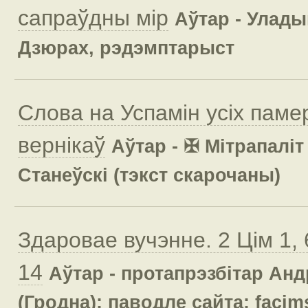
сапраўдны мір
Аўтар - Улады
Дзюрах, рэдэмптарыст
Cлова на Успамін усіх пам
вернікаў
Аўтар - ✠ Мітрапалі
Станеўскі (тэкст скарочаны)
Здаровае вучэнне. 2 Цім 1, 
14
Аўтар - протапрэзбітар Анд
(Гродна); паводле сайта: facim