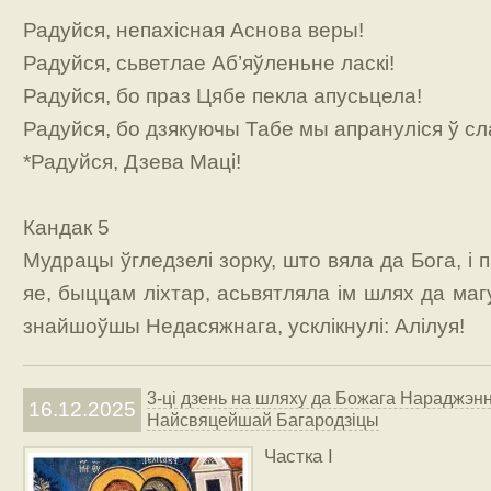
Радуйся, непахісная Аснова веры!
Радуйся, сьветлае Аб’яўленьне ласкі!
Радуйся, бо праз Цябе пекла апусьцела!
Радуйся, бо дзякуючы Табе мы апрануліся ў сл
*Радуйся, Дзева Маці!
Кандак 5
Мудрацы ўгледзелі зорку, што вяла да Бога, і 
яе, быццам ліхтар, асьвятляла ім шлях да маг
знайшоўшы Недасяжнага, усклікнулі: Алілуя!
3-ці дзень на шляху да Божага Нараджэнн
16.12.2025
Найсвяцейшай Багародзіцы
Частка I