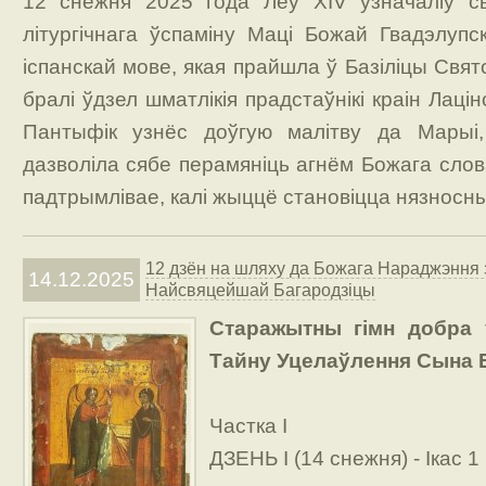
12 снежня 2025 года Леў XIV узначаліў с
літургічнага ўспаміну Маці Божай Гвадэлупс
іспанскай мове, якая прайшла ў Базіліцы Свят
бралі ўдзел шматлікія прадстаўнікі краін Лацін
Пантыфік узнёс доўгую малітву да Марыі, 
дазволіла сябе перамяніць агнём Божага слова
падтрымлівае, калі жыццё становіцца нязносны
12 дзён на шляху да Божага Нараджэння 
14.12.2025
Найсвяцейшай Багародзіцы
Старажытны гімн добра 
Тайну Уцелаўлення Сына 
Частка I
ДЗЕНЬ І (14 снежня) - Ікас 1