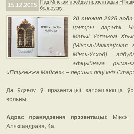
Пад Мінскам пройдзе прэзентацыя «Пяці
15.12.2025
беларуску
20 снежня 2025 года
цэнтры парафіі Н
Марыі Успамогі Хрыс
(Мінска-Магілёўская 
Мінск-Усход) адбу
афіцыйнага рыма-к
«Пяцікніжжа Майсея» – першых пяці кніг Стар
Да ўдзелу ў прэзентацыі запрашаюцца ўс
вольны.
Адрас правядзення прэзентацыі:
Мінскі р
Аляксандрава, 4а.