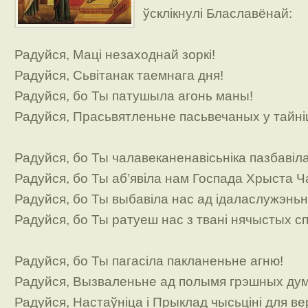
ўсклікнулі Блаславёнай:
Радуйся, Маці незаходнай зоркі!
Радуйся, Сьвітанак таемнага дня!
Радуйся, бо Ты патушыла агонь маны!
Радуйся, Прасьвятленьне пасьвечаных у тайн
Радуйся, бо Ты чалавеканенавісьніка пазбавіл
Радуйся, бо Ты аб’явіла нам Госпада Хрыста 
Радуйся, бо Ты выбавіла нас ад ідаласлужэнь
Радуйся, бо Ты ратуеш нас з твані нячыстых с
Радуйся, бо Ты пагасіла пакланеньне агню!
Радуйся, Вызваленьне ад полымя грэшных ду
Радуйся, Настаўніца і Прыклад чысьціні для в