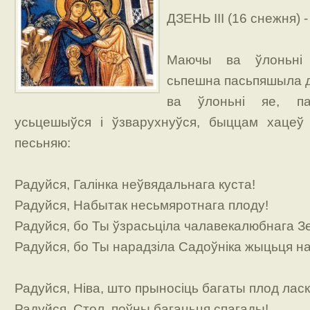
ДЗЕНЬ ІІІ (16 снежня) -
Маючы ва ўлоньні 
сьпешна пасьпяшыла д
ва ўлоньні яе, па
усьцешыўся і ўзварухнуўся, быццам хацеў 
песьняю:
Радуйся, Галінка неўвядальнага куста!
Радуйся, Набытак несьмяротнага плоду!
Радуйся, бо Ты ўзрасьціла чалавекалюбнага 
Радуйся, бо Ты нарадзіла Садоўніка жыцьця н
Радуйся, Ніва, што прыносіць багаты плод лас
Радуйся, Стол, поўны багацьця спагады!