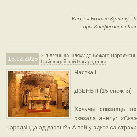
Камісія Божага Культу і
пры Канферэнцыі Ката
2-гі дзень на шляху да Божага Нараджэнн
15.12.2025
Найсвяцейшай Багародзіцы
Частка I
ДЗЕНЬ ІІ (15 снежня) - 
Хочучы спазнаць не
сказала анёлу: «Ска
нарадзіцца ад дзевы?» А той у адказ са страха