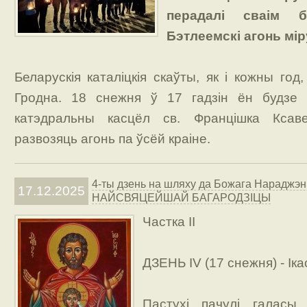
перадалі сваім б
Бэтлеемскі агонь мір
Беларускія каталіцкія скаўты, як і кожны год
Гродна. 18 снежня ў 17 гадзін ён будзе
катэдральны касцёл св. Францішка Ксав
развозяць агонь па ўсёй краіне.
4-ты дзень на шляху да Божага Нараджэ
17.12.2025
НАЙСВЯЦЕЙШАЙ БАГАРОДЗІЦЫ
Частка II
ДЗЕНЬ IV (17 снежня) - Іка
Пастухі пачулі галасы 