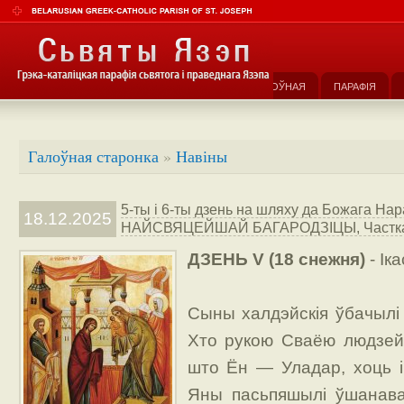
ГАЛОЎНАЯ
ПАРАФІЯ
Галоўная старонка
»
Навіны
5-ты і 6-ты дзень на шляху да Божага Н
18.12.2025
НАЙСВЯЦЕЙШАЙ БАГАРОДЗІЦЫ, Частка 
ДЗЕНЬ V (18 снежня)
- Іка
Сыны халдэйскія ўбачылі
Хто рукою Сваёю людзей 
што Ён — Уладар, хоць і
Яны пасьпяшылі ўшанава