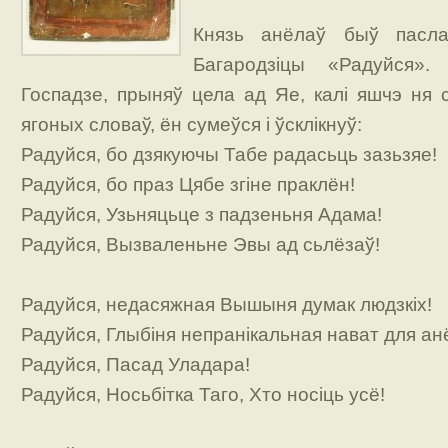
Князь анёлаў быў пасл
Багародзіцы «Радуйся»
Госпадзе, прыняў цела ад Яе, калі яшчэ ня 
ягоных словаў, ён сумеўся і ўсклікнуў:
Радуйся, бо дзякуючы Табе радасьць зазьзяе!
Радуйся, бо праз Цябе згіне праклён!
Радуйся, Узьняцьце з падзеньня Адама!
Радуйся, Вызваленьне Эвы ад сьлёзаў!
Радуйся, недасяжная Вышыня думак людзкіх!
Радуйся, Глыбіня непранікальная нават для ан
Радуйся, Пасад Уладара!
Радуйся, Носьбітка Таго, Хто носіць усё!