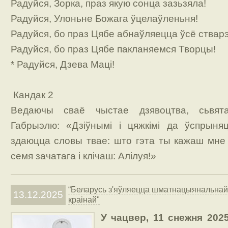
Радуйся, Зорка, праз якую сонца зазьзяла!
Радуйся, Улоньне Божага ўцелаўленьня!
Радуйся, бо праз Цябе абнаўляецца ўсё ствар
Радуйся, бо праз Цябе пакланяемся Творцы!
* Радуйся, Дзева Маці!
Кандак 2
Ведаючы сваё чыстае дзявоцтва, сьвят
Габрыэлю: «Дзіўнымі і цяжкімі да ўспрын
здаюцца словы твае: што гэта ты кажаш мне
семя зачатага і клічаш: Алілуя!»
“Беларусь з'яўляецца шматнацыянальнай
13.12.2025
краінай"
У чацвер, 11 снежня 2025