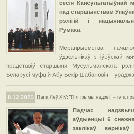
сесія Кансультатыўнай 
пад старшынствам Упаўна
рэлігій і нацыяналь
Румака.
Мерапрыемства пачал
ўдзельнікаў з іўеўскай м
прадставіў старшыня Мусульманскага рэліг
Беларусі муфцій Абу-Бекір Шабановіч – ураджэ
8.12.2025
Папа Леў XIV: "Пілігрымы надзеі" – гэта пр
Падчас надзвыч
аўдыенцыі 6 снежня
заклікаў верніка