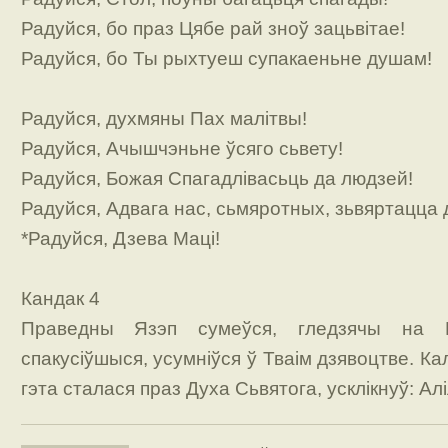
Радуйся, бо праз Цябе рай зноў зацьвітае!
Радуйся, бо Ты рыхтуеш супакаеньне душам!
Радуйся, духмяны Пах малітвы!
Радуйся, Ачышчэньне ўсяго сьвету!
Радуйся, Божая Спагадлівасьць да людзей!
Радуйся, Адвага нас, сьмяротных, зьвяртацца 
*Радуйся, Дзева Маці!
Кандак 4
Праведны Язэп сумеўся, гледзячы на Ця
спакусіўшыся, усумніўся ў Тваім дзявоцтве. Ка
гэта сталася праз Духа Сьвятога, усклікнуў: Алі