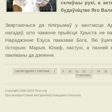
склаўшы рукі, а акт
будаўніцтве Яго Вал
Звяртаючыся да пілігрымаў у кантэксце А
нагадаў, што чаканне прыйсця Хрыста не па
Нараджэнне Езуса паказвае Бога, Які ўцяг
гісторыю: Марыя, Юзаф, пастухі, а пазней 
пакліканы да дзеяння.
ПАПЯРЭДНЯЯ СТАРОНКА
1
9
10
11
12
13
14
15
...
СТАРОНКА
Copyright 2008-2026 Язэп.org
Пры выкарыстаньні матэрыялаў пажадана спасылка.