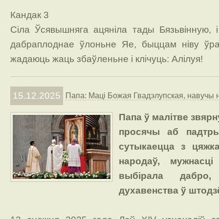
Кандак 3
Сіла Ўсявышняга ацяніла тады Бязьвінную, і
дабраплоднае ўлоньне Яе, быццам ніву ўра
жадаюць жаць збаўленьне і клічуць: Алілуя!
15.12.2025
Папа: Маці Божая Гвадэлупская, навучы н
Папа ў малітве звярн
просячы аб падтр
сутыкаецца з цяжка
народаў, мужнасці
выбірала дабро
духавенства ў штодз