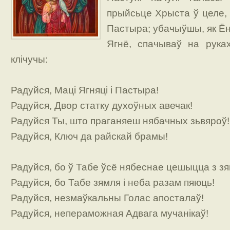
прыйсьце Хрыста ў целе, і
Пастыра; убачыўшы, як Ё
Ягнё, спачываў на руках
клічучы:
Радуйся, Маці Ягняці і Пастыра!
Радуйся, Двор статку духоўных авечак!
Радуйся Ты, што праганяеш нябачных зьвяроў
Радуйся, Ключ да райскай брамы!
Радуйся, бо ў Табе ўсё нябеснае цешыцца з з
Радуйся, бо Табе зямля і неба разам пяюць!
Радуйся, незмаўкальны Голас апосталаў!
Радуйся, непераможная Адвага мучанікаў!