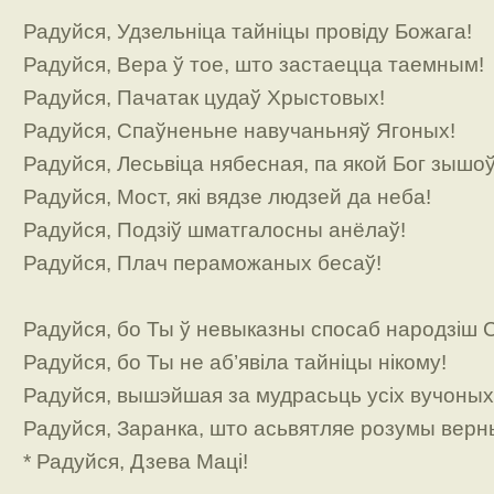
Радуйся, Удзельніца тайніцы провіду Божага!
Радуйся, Вера ў тое, што застаецца таемным!
Радуйся, Пачатак цудаў Хрыстовых!
Радуйся, Спаўненьне навучаньняў Ягоных!
Радуйся, Лесьвіца нябесная, па якой Бог зышо
Радуйся, Мост, які вядзе людзей да неба!
Радуйся, Подзіў шматгалосны анёлаў!
Радуйся, Плач пераможаных бесаў!
Радуйся, бо Ты ў невыказны спосаб народзіш 
Радуйся, бо Ты не аб’явіла тайніцы нікому!
Радуйся, вышэйшая за мудрасьць усіх вучоных
Радуйся, Заранка, што асьвятляе розумы верн
* Радуйся, Дзева Маці!