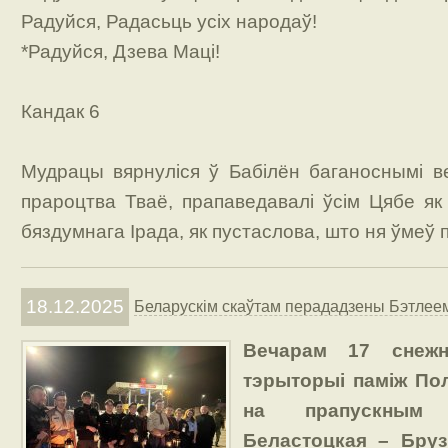
Радуйся, Радасьць усіх народаў!
*Радуйся, Дзева Маці!
Кандак 6
Мудрацы вярнуліся ў Бабілён баганоснымі ве
прароцтва Тваё, прапаведавалі ўсім Цябе як
бяздумнага Ірада, як пустаслова, што ня ўмеў п
18.12.2025
Беларускім скаўтам перададзены Бэтлеемс
Вечарам 17 снежн
тэрыторыі паміж По
на прапускным 
Беластоцкая – Брузг