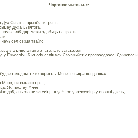
Чарговае чытаньне:
 Дух Сьвяты, прынёс ім грошы,
 прымаў Духа Сьвятога.
ты намысьліў дар Божы здабыць на грошы.
гам;
е намысел сэрца твайго;
сьцігла мяне анішто з таго, што вы сказалі.
д у Ерусалім і ў многіх селішчах Самарыйскіх прапаведавалі Дабравесь
будзе галодны, і хто верыць у Мяне, ня спрагнецца ніколі;
а Мяне, ня выганю прэч;
ца, Які паслаў Мяне;
не даў, анічога не загубіць, а ўсё тое ўваскрэсіць у апошні дзень;