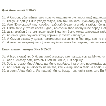
Дзеі Апосталаў 8.18-25
18. А Сымон, убачыўшы, што праз ускладаньне рук апосталаў падаецца
19. кажучы: дайце і мне ўладу гэтую, каб той, на каго Я ўскладу рукі,
20. Але Пётр сказаў яму: срэбра тваё хай будзе на згубу з табою, бо 
21. Няма табе ў гэтым часткі і долі, бо сэрца тваё няслушнае перад Бо
22. дык пакайся ў гэтым грэху тваім і маліся Богу: можа, даруецца таб
23. бо бачу цябе поўнага жоўці горкай і ў путах няпраўды.
24. А Сымон сказаў у адказ: памалецеся вы за мяне Госпаду, каб не спа
25. А яны, засьведчыўшы і ўзьвясьціўшы слова Гасподняе, пайшлі наза
Евангельле паводле Яна 6.35-39
35. А Ісус сказаў ім: Я ёсьць хлеб жыцьця; хто прыходзіць да Мяне, ня 
36. але Я сказаў вам, што вы і бачылі Мяне, і ня верыце.
37. Усё, што дае Мне Айцец, да Мяне прыйдзе; і таго, хто прыходзіць д
38. бо Я сыйшоў зь нябёсаў не на тое, каб чыніць волю Маю, а волю Ай
39. а воля Айца Майго, Які паслаў Мяне, ёсьць тая, каб з таго, што Ён М