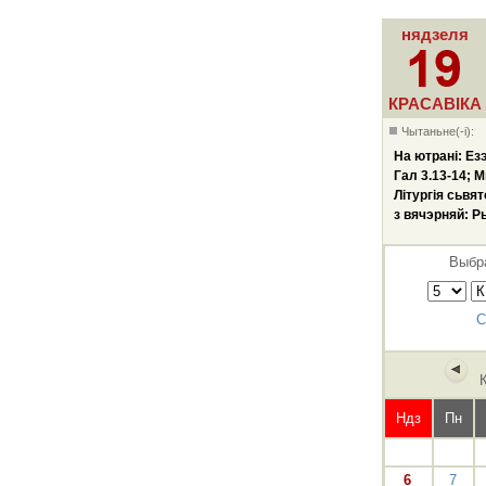
нядзеля
КРАСАВІКА
Чытаньне(-і):
На ютрані: Езэ
Гал 3.13-14; М
Літургія сьвя
з вячэрняй: Ры
Выбра
С
Ндз
Пн
6
7