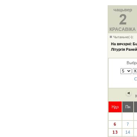
чацьвер
КРАСАВІКА
Чытаньне(-і):
На вячэрні: Б
Літургія Ране
Выбра
С
Ндз
Пн
6
7
13
14